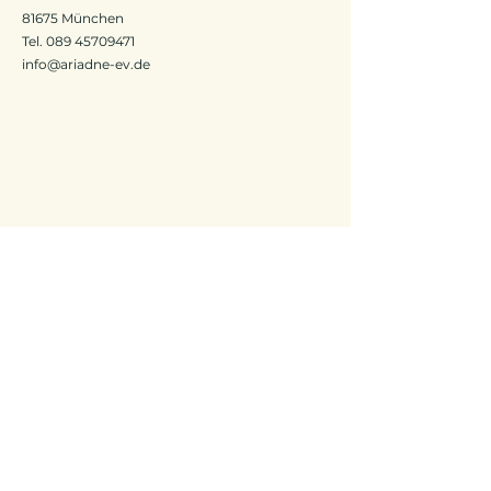
81675 München
Tel.
089 45709471
info@ariadne-ev.de
Ariadne – Verein zur Hilfe für Alterskranke und seelisch
Kranke e.V.
Klinik für Psychiatrie und Psychotherapie · Klinikum der
Technischen Universität München
Ismaninger Str. 22, 81675 München
Datenschutz & Impressum